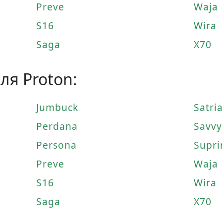
Preve
Waja
S16
Wira
Saga
X70
я Proton:
Jumbuck
Satri
Perdana
Savvy
Persona
Supri
Preve
Waja
S16
Wira
Saga
X70