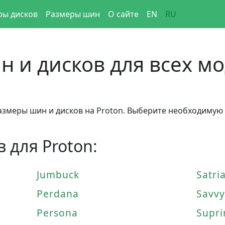
ры дисков
Размеры шин
О сайте
EN
RU
 и дисков для всех м
азмеры шин и дисков на Proton. Выберите необходимую 
 для Proton:
Jumbuck
Satri
Perdana
Savvy
Persona
Supri