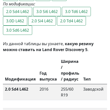
По модификации:
2.0 Sd4 L462
3.0 Si6 L462
3.0 Td6 L462
3.0D L462
2.0 Si4 L462
2.0 Td4 L462
3.0 Sd6 L462
Из данной таблицы вы узнаете,
какую резину
можно ставить на Land Rover Discovery 5
.
Ширина
/
Год
профиль
Модификация
выпуска
/ радиус
Тип
2.0 Sd4 L462
2016
255/60
Заводской
R19