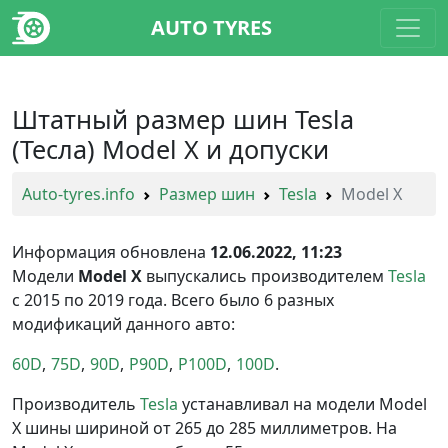
AUTO TYRES
Штатный размер шин Tesla
(Тесла) Model X и допуски
Auto-tyres.info
Размер шин
Tesla
Model X
Информация обновлена
12.06.2022, 11:23
Модели
Model X
выпускались производителем
Tesla
с 2015 по 2019 года. Всего было 6 разных
модификаций данного авто:
60D
75D
90D
P90D
P100D
100D
Производитель
Tesla
устанавливал на модели Model
X шины шириной от 265 до 285 миллиметров. На