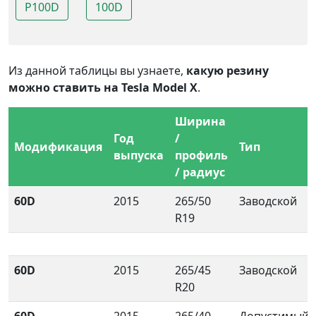
P100D
100D
Из данной таблицы вы узнаете,
какую резину
можно ставить на Tesla Model X
.
Ширина
Год
/
Модификация
Тип
выпуска
профиль
/ радиус
60D
2015
265/50
Заводской
R19
60D
2015
265/45
Заводской
R20