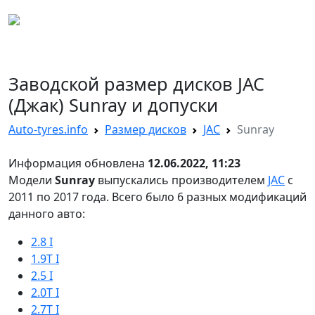
AUTO TYRES
Заводской размер дисков JAC
(Джак) Sunray и допуски
Auto-tyres.info
Размер дисков
JAC
Sunray
Информация обновлена
12.06.2022, 11:23
Модели
Sunray
выпускались производителем
JAC
с
2011 по 2017 года. Всего было 6 разных модификаций
данного авто:
2.8 I
1.9T I
2.5 I
2.0T I
2.7T I