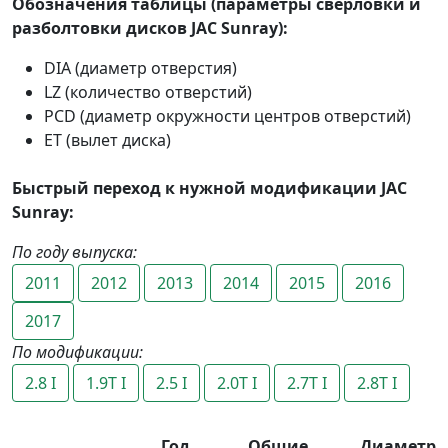
Обозначения таблицы (параметры сверловки и
разболтовки дисков JAC Sunray):
DIA (диаметр отверстия)
LZ (количество отверстий)
PCD (диаметр окружности центров отверстий)
ET (вылет диска)
Быстрый переход к нужной модификации JAC
Sunray:
По году выпуска:
2011
2012
2013
2014
2015
2016
2017
По модификации:
2.8 I
1.9T I
2.5 I
2.0T I
2.7T I
2.8T I
Год
Общие
Диаметр