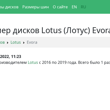
ры дисков
Размеры шин
О сайте
EN
RU
ер дисков Lotus (Лотус) Evor
ков
Lotus
Evora
.2022, 11:23
оизводителем
Lotus
с 2016 по 2019 года. Всего было 1 