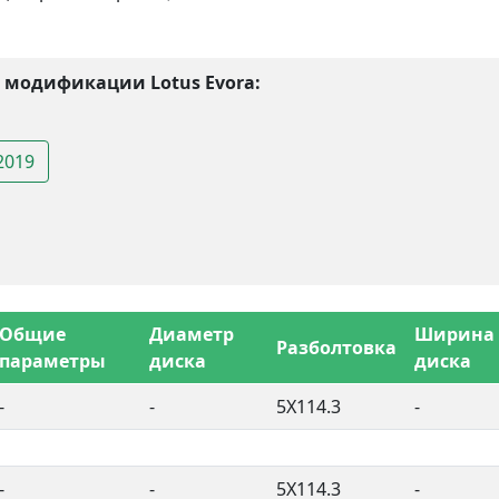
 модификации Lotus Evora:
2019
Общие
Диаметр
Ширина
Разболтовка
параметры
диска
диска
-
-
5X114.3
-
-
-
5X114.3
-