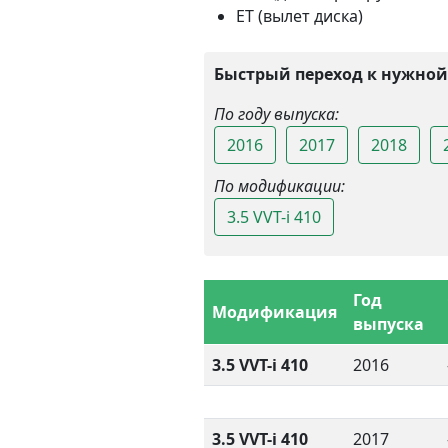
ET (вылет диска)
Быстрый переход к нужной
По году выпуска:
2016
2017
2018
По модификации:
3.5 VVT-i 410
Год
Модификация
выпуска
3.5 VVT-i 410
2016
3.5 VVT-i 410
2017