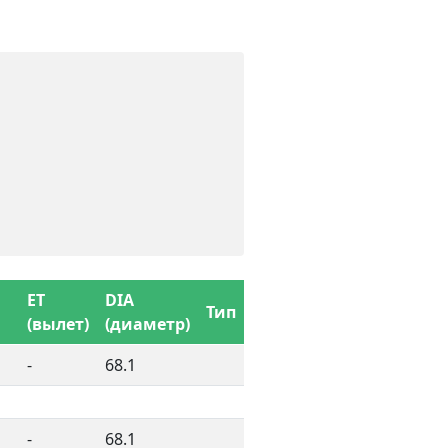
ET
DIA
Тип
(вылет)
(диаметр)
-
68.1
-
68.1