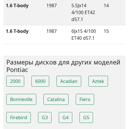
1.6 T-body
1987
5.5Jx14
14
4/100 ET42
d57.1
1.6 T-body
1987
6Jx15 4/100
15
ET40 d57.1
Размеры дисков для других моделей
Pontiac
2000
6000
Acadian
Aztek
Bonneville
Catalina
Fiero
Firebird
G3
G4
G5