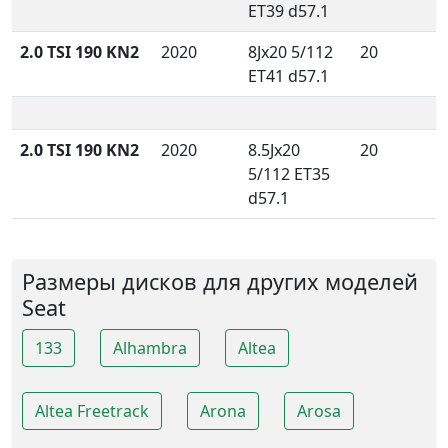
ET39 d57.1
2.0 TSI 190 KN2
2020
8Jx20 5/112
20
ET41 d57.1
2.0 TSI 190 KN2
2020
8.5Jx20
20
5/112 ET35
d57.1
Размеры дисков для других моделей
Seat
133
Alhambra
Altea
Altea Freetrack
Arona
Arosa