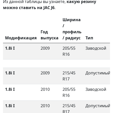
Из данной таблицы вы узнаете,
какую резину
можно ставить на JAC J6
.
Ширина
/
Год
профиль
Модификация
выпуска
/ радиус
Тип
1.8i I
2009
205/55
Заводской
R16
1.8i I
2009
215/45
Допустимый
R17
1.8i I
2010
205/55
Заводской
R16
1.8i I
2010
215/45
Допустимый
R17