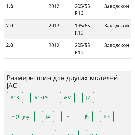
1.8
2012
205/55
Заводской
R16
2.0
2012
195/65
Заводской
R15
2.0
2012
205/55
Заводской
R16
Размеры шин для других моделей
JAC
A13
A13RS
iEV
J2
J3 (Tojoy)
J4
J5
J6
K3