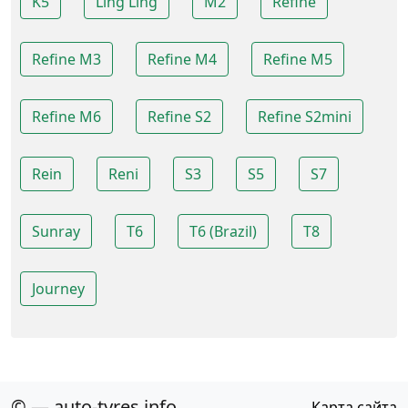
K5
Ling Ling
M2
Refine
Refine M3
Refine M4
Refine M5
Refine M6
Refine S2
Refine S2mini
Rein
Reni
S3
S5
S7
Sunray
T6
T6 (Brazil)
T8
Journey
© — auto-tyres.info
Карта сайта