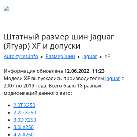
AUTO TYRES
Штатный размер шин Jaguar
(Ягуар) XF и допуски
Auto-tyres.info
Размер шин
Jaguar
XF
Информация обновлена
12.06.2022, 11:23
Модели
XF
выпускались производителем
Jaguar
с
2007 по 2019 года. Всего было 18 разных
модификаций данного авто:
2.0T X250
2.2D X250
3.0D X250
3.0i X250
4.2i X250