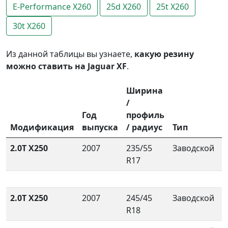
E-Performance X260
25d X260
25t X260
30t X260
Из данной таблицы вы узнаете,
какую резину
можно ставить на Jaguar XF
.
Ширина
/
Год
профиль
Модификация
выпуска
/ радиус
Тип
2.0T X250
2007
235/55
Заводской
R17
2.0T X250
2007
245/45
Заводской
R18