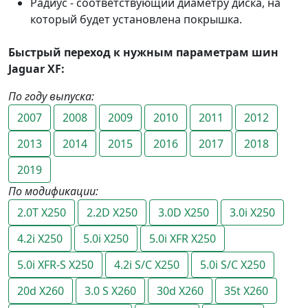
Радиус - соответствующий диаметру диска, на
который будет установлена покрышка.
Быстрый переход к нужным параметрам шин
Jaguar XF:
По году выпуска:
2007
2008
2009
2010
2011
2012
2013
2014
2015
2016
2017
2018
2019
По модификации:
2.0T X250
2.2D X250
3.0D X250
3.0i X250
4.2i X250
5.0i X250
5.0i XFR X250
5.0i XFR-S X250
4.2i S/C X250
5.0i S/C X250
20d X260
3.0 S X260
30d X260
35t X260