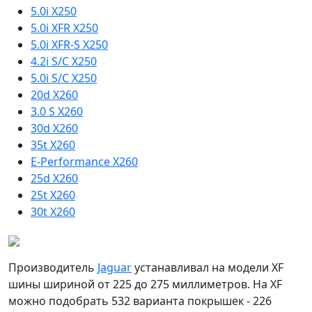
5.0i X250
5.0i XFR X250
5.0i XFR-S X250
4.2i S/C X250
5.0i S/C X250
20d X260
3.0 S X260
30d X260
35t X260
E-Performance X260
25d X260
25t X260
30t X260
Производитель
Jaguar
устанавливал на модели XF
шины шириной от 225 до 275 миллиметров. На XF
можно подобрать 532 варианта покрышек - 226