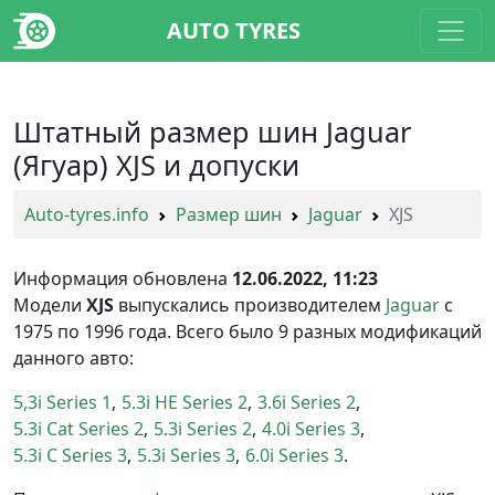
AUTO TYRES
Штатный размер шин Jaguar
(Ягуар) XJS и допуски
Auto-tyres.info
Размер шин
Jaguar
XJS
Информация обновлена
12.06.2022, 11:23
Модели
XJS
выпускались производителем
Jaguar
с
1975 по 1996 года. Всего было 9 разных модификаций
данного авто:
5,3i Series 1
5.3i HE Series 2
3.6i Series 2
5.3i Cat Series 2
5.3i Series 2
4.0i Series 3
5.3i C Series 3
5.3i Series 3
6.0i Series 3