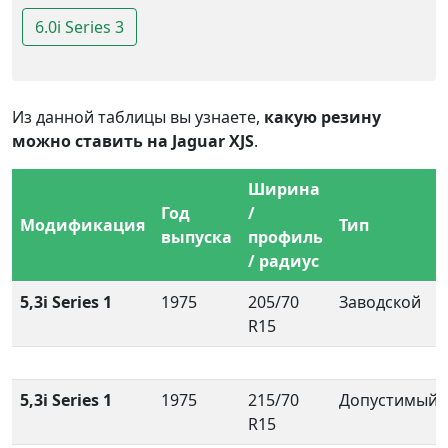
6.0i Series 3
Из данной таблицы вы узнаете,
какую резину
можно ставить на Jaguar XJS
.
Ширина
Год
/
Модификация
Тип
выпуска
профиль
/ радиус
5,3i Series 1
1975
205/70
Заводской
R15
5,3i Series 1
1975
215/70
Допустимый
R15