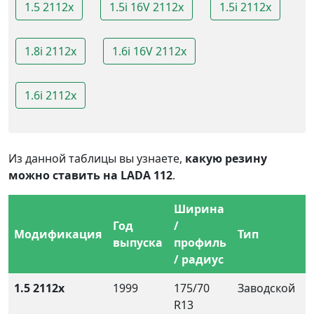
1.5 2112x
1.5i 16V 2112x
1.5i 2112x
1.8i 2112x
1.6i 16V 2112x
1.6i 2112x
Из данной таблицы вы узнаете,
какую резину
можно ставить на LADA 112
.
Ширина
Год
/
Модификация
Тип
выпуска
профиль
/ радиус
1.5 2112x
1999
175/70
Заводской
R13