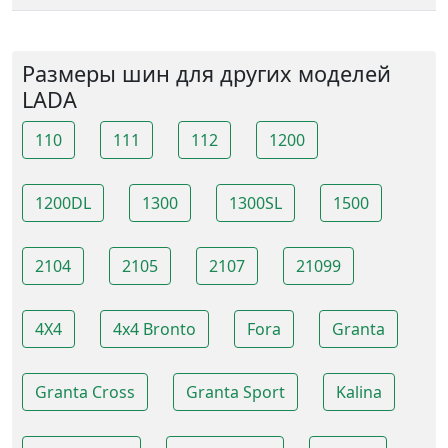
Размеры шин для других моделей
LADA
110
111
112
1200
1200DL
1300
1300SL
1500
2104
2105
2107
21099
4X4
4x4 Bronto
Fora
Granta
Granta Cross
Granta Sport
Kalina