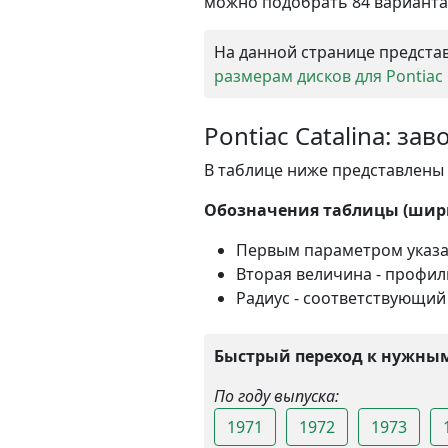
можно подобрать 84 варианта 
На данной странице представ
размерам дисков для Pontiac 
Pontiac Catalina: з
В таблице ниже представлены в
Обозначения таблицы (ширин
Первым параметром указ
Вторая величина - профи
Радиус - соответствующий
Быстрый переход к нужным
По году выпуска:
1971
1972
1973