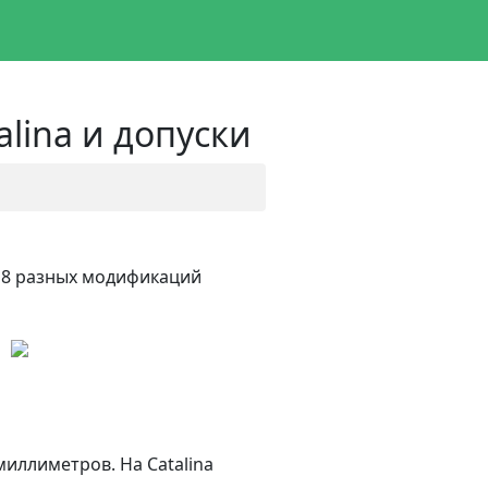
lina и допуски
о 8 разных модификаций
миллиметров. На Catalina