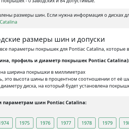
покрышек - 0 заводских и 84 допустимые.
лены размеры шин. Если нужна информация о дисках для
Catalina
аводские размеры шин и допуски
се параметры покрышек для Pontiac Catalina, которые в
а, профиль и диаметр покрышек Pontiac Catalina)
ана ширина покрышки в миллиметрах
ль, это высота шины в процентном соотношении от её 
 диаметру диска, на который будет установлена покрышк
 параметрам шин Pontiac Catalina:
1974
1975
1976
1977
1978
1979
19