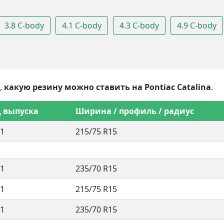
3.8 C-body
4.1 C-body
4.3 C-body
4.9 C-body
,
какую резину можно ставить на Pontiac Catalina
.
д выпуска
Ширина / профиль / радиус
1
215/75 R15
1
235/70 R15
1
215/75 R15
1
235/70 R15