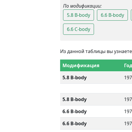
По модификации:
5.8 B-body
6.6 B-body
6.6 C-body
Из данной таблицы вы узнаете
Модификация
Го
5.8 B-body
197
5.8 B-body
197
6.6 B-body
197
6.6 B-body
197