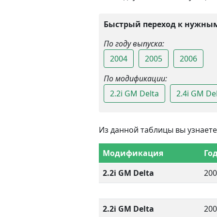
Быстрый переход к нужным
По году выпуска:
2004
2005
2006
По модификации:
2.2i GM Delta
2.4i GM De
Из данной таблицы вы узнаете
Модификация
Го
2.2i GM Delta
200
2.2i GM Delta
200