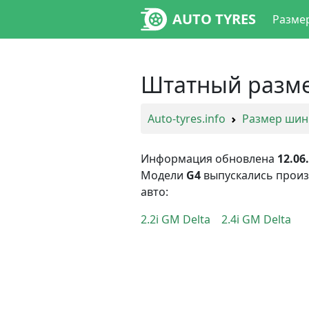
AUTO TYRES
Разме
Штатный размер
Auto-tyres.info
Размер шин
Информация обновлена
12.06
Модели
G4
выпускались прои
авто:
2.2i GM Delta
2.4i GM Delta