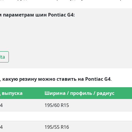
 параметрам шин Pontiac G4:
lta
,
какую резину можно ставить на Pontiac G4
.
д выпуска
Ширина / профиль / радиус
4
195/60 R15
4
195/55 R16