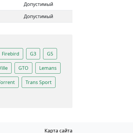
Допустимый
Допустимый
Firebird
G3
G5
ille
GTO
Lemans
Torrent
Trans Sport
Карта сайта