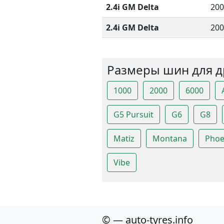
2.4i GM Delta
200
2.4i GM Delta
200
Размеры шин для д
1000
2000
6000
G5 Pursuit
G6
G8
Matiz
Montana
Phoe
Vibe
© — auto-tyres.info