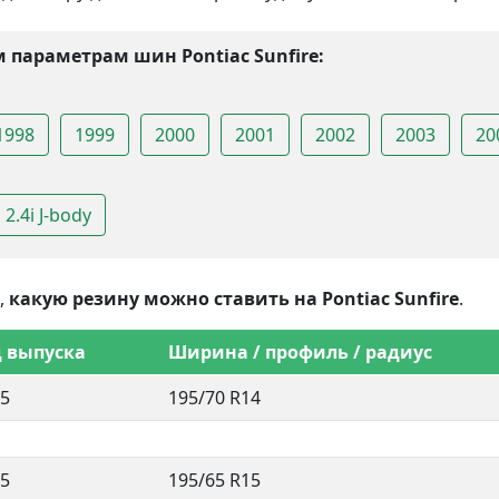
 параметрам шин Pontiac Sunfire:
1998
1999
2000
2001
2002
2003
20
2.4i J-body
,
какую резину можно ставить на Pontiac Sunfire
.
д выпуска
Ширина / профиль / радиус
5
195/70 R14
5
195/65 R15