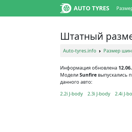
AUTO TYRES
Разме
Штатный размер
Auto-tyres.info
Размер шин
Информация обновлена
12.06
Модели
Sunfire
выпускались 
данного авто:
2.2i J-body
2.3i J-body
2.4i J-b