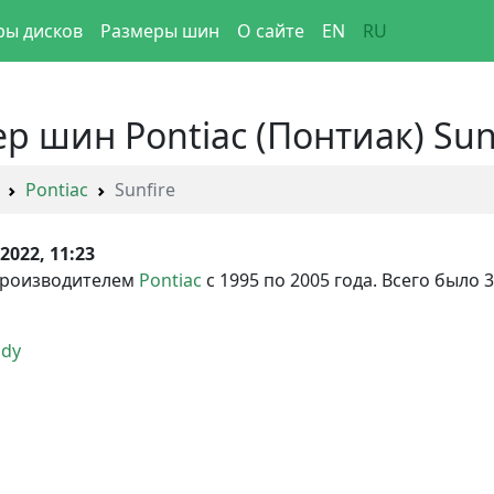
ры дисков
Размеры шин
О сайте
EN
RU
 шин Pontiac (Понтиак) Sunf
Pontiac
Sunfire
.2022, 11:23
производителем
Pontiac
с 1995 по 2005 года. Всего было
ody