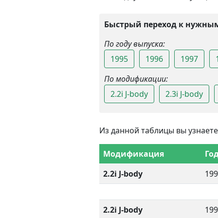
Быстрый переход к нужным
По году выпуска:
1995
1996
1997
По модификации:
2.2i J-body
2.3i J-body
Из данной таблицы вы узнаете
Модификация
Го
2.2i J-body
199
2.2i J-body
199