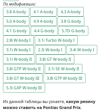
По модификации:
3.8 A-body
4.1 A-body
4.3 A-body
5.0 A-body
4.9 A-body
3.8 G-body
4.1 G-body
4.4 G-body
5.7D G-body
2.8i W-body I
3.1i Turbo W-body I
3.1i W-body I
2.3i W-body I
3.4i W-body I
3.1i W-body II
3.8i GT W-body II
3.8i GTP W-body II
3.1i SE W-body II
3.8i GT W-body III
3.8i GTP W-body III
5.3i GXP W-body III
Из данной таблицы вы узнаете,
какую резину
можно ставить на Pontiac Grand Prix
.