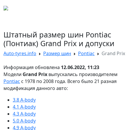
AUTO TYRES
Штатный размер шин Pontiac
(Понтиак) Grand Prix и допуски
Auto-tyres.info
Размер шин
Pontiac
Grand Prix
Информация обновлена
12.06.2022, 11:23
Модели
Grand Prix
выпускались производителем
Pontiac
с 1978 по 2008 года. Всего было 21 разная
модификация данного авто:
3.8 A-body
4.1 A-body
4.3 A-body
5.0 A-body
4.9 A-body