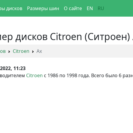
ры дисков
Размеры шин
О сайте
EN
RU
ер дисков Citroen (Ситроен)
ков
Citroen
Ax
.2022, 11:23
зводителем
Citroen
с 1986 по 1998 года. Всего было 6 р