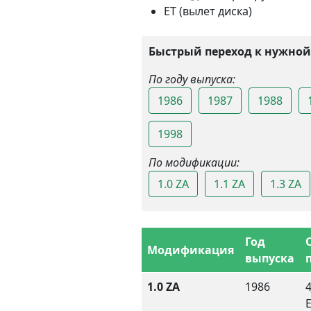
ET (вылет диска)
Быстрый переход к нужной
По году выпуска:
1986
1987
1988
1998
По модификации:
1.0 ZA
1.1 ZA
1.3 ZA
Год
Модификация
выпуска
1.0 ZA
1986
4