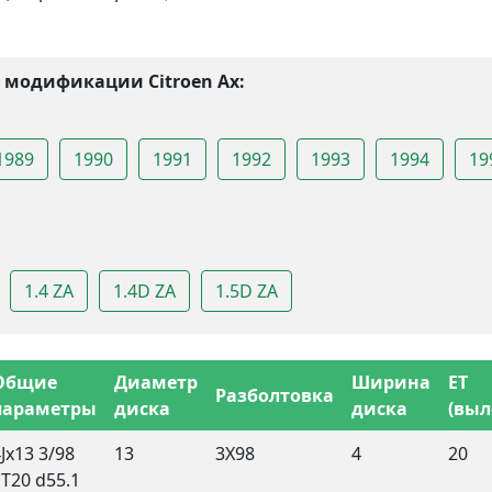
 модификации Citroen Ax:
1989
1990
1991
1992
1993
1994
19
1.4 ZA
1.4D ZA
1.5D ZA
Общие
Диаметр
Ширина
ET
Разболтовка
параметры
диска
диска
(выл
Jx13 3/98
13
3X98
4
20
ET20 d55.1