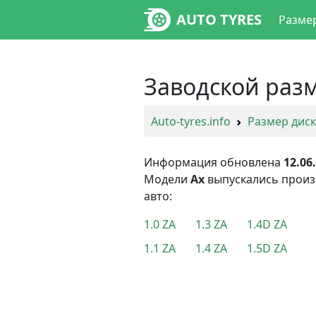
AUTO TYRES
Разме
Заводской разм
Auto-tyres.info
Размер дис
Информация обновлена
12.06
Модели
Ax
выпускались прои
авто:
1.0 ZA
1.3 ZA
1.4D ZA
1.1 ZA
1.4 ZA
1.5D ZA