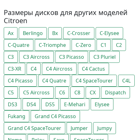
Размеры дисков для других моделей
Citroen
Ax
Berlingo
Bx
C-Crosser
C-Elysee
C-Quatre
C-Triomphe
C-Zero
C1
C2
C3
C3 Aircross
C3 Picasso
C3 Pluriel
C3-XR
C4
C4 Aircross
C4 Cactus
C4 Picasso
C4 Quatre
C4 SpaceTourer
C4L
C5
C5 Aircross
C6
C8
CX
Dispatch
DS3
DS4
DS5
E-Mehari
Elysee
Fukang
Grand C4 Picasso
Grand C4 SpaceTourer
Jumper
Jumpy