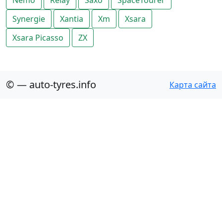
Nemo
Relay
Saxo
SpaceTourer
Synergie
Xantia
Xm
Xsara
Xsara Picasso
ZX
© — auto-tyres.info
Карта сайта