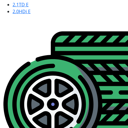
2.1TD E
2.0HDi E