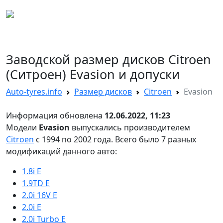
AUTO TYRES
Заводской размер дисков Citroen
(Ситроен) Evasion и допуски
Auto-tyres.info
Размер дисков
Citroen
Evasion
Информация обновлена
12.06.2022, 11:23
Модели
Evasion
выпускались производителем
Citroen
с 1994 по 2002 года. Всего было 7 разных
модификаций данного авто:
1.8i E
1.9TD E
2.0i 16V E
2.0i E
2.0i Turbo E