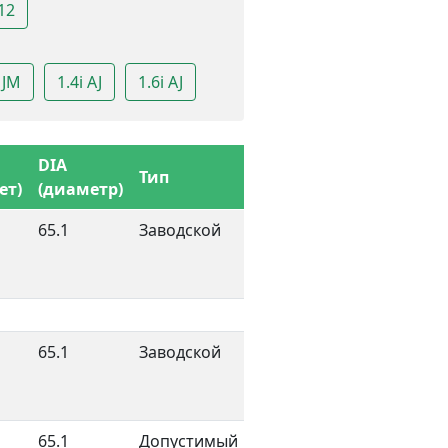
12
 JM
1.4i AJ
1.6i AJ
DIA
Тип
ет)
(диаметр)
65.1
Заводской
65.1
Заводской
65.1
Допустимый