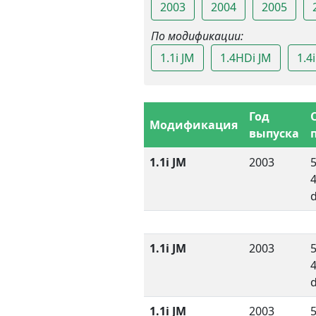
2003
2004
2005
По модификации:
1.1i JM
1.4HDi JM
1.4
Год
Модификация
выпуска
1.1i JM
2003
5
1.1i JM
2003
5
1.1i JM
2003
5