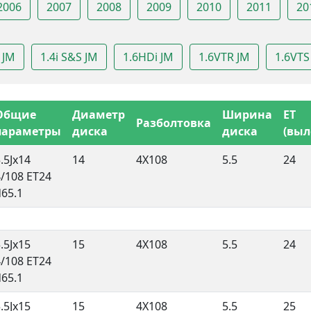
2006
2007
2008
2009
2010
2011
20
i JM
1.4i S&S JM
1.6HDi JM
1.6VTR JM
1.6VTS
Общие
Диаметр
Ширина
ET
Разболтовка
параметры
диска
диска
(выл
.5Jx14
14
4X108
5.5
24
4/108 ET24
d65.1
.5Jx15
15
4X108
5.5
24
4/108 ET24
d65.1
.5Jx15
15
4X108
5.5
25