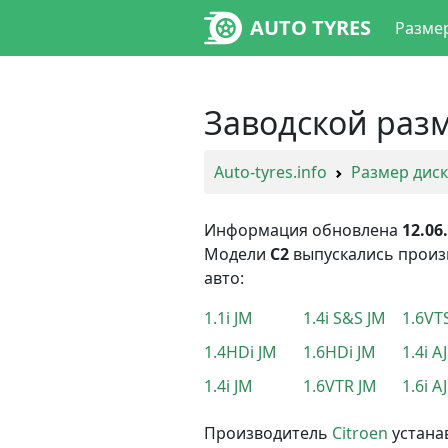
AUTO TYRES
Разме
Заводской разм
Auto-tyres.info
Размер дис
Информация обновлена
12.06
Модели
C2
выпускались прои
авто:
1.1i JM
1.4i S&S JM
1.6VT
1.4HDi JM
1.6HDi JM
1.4i AJ
1.4i JM
1.6VTR JM
1.6i AJ
Производитель
Citroen
устана